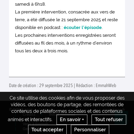
samedi à 6h18.
La première intervention, consacrée aux vers de
terre, a été diffusée le 21 septembre 2025 et reste
disponible en podcast :
écouter l’épisode
.
Les prochaines interventions enregistrées seront
diffusées au fil des mois, à un rythme d’environ
tous les deux à trois mois.
Date de création : 29 septembre 2025 | Rédaction : EmmahWeb
Ce site utilise des cookies afin de vous proposer des
vidéos, des boutons de partage, des remontées de
© INRAE 2022
Contact
www.inrae.fr
contenus de plateformes sociales et des contenus
Crédits
INRAE National
animés et interactifs.
En savoir +
Tout refuser
Mentions legales
CGU
Re
Venir à Emmah
Tout accepter
Personnaliser
Gestion des cookies