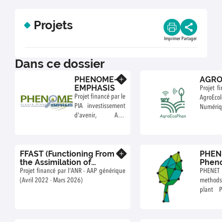
Projets
Imprimer
Partager
Dans ce dossier
PHENOME-
AGRO
En savoir plus
EMPHASIS
Projet f
Projet financé par le
Agro
PIA investissement
Numériq
d'avenir, ANR
(2012-2024) Projet
de loi de finance
172 (depuis 2024)
FFAST (Functioning From
PHEN
En savoir plus
the Assimilation of
Pheno
Structural Traits)
and
Projet financé par l'ANR - AAP générique
PHENE
envir
(Avril 2022 - Mars 2026)
method
soluti
plant 
agroe
EnviroT
Europ
Infrastru