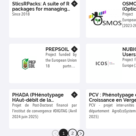
SticsRPacks: A suite of R
OSM
financé
En savoir plus
packages for managing
(Opti
(EU),
crop models
Explo
Since 2018
Projec
includi
Europe
Teams 2
(2023-2
PREPSOIL
NUBI
En savoir plus
Users
Project funded by
ICOS)
Project 
the European Union
Europe 
18 partners,
including several
INRAE teams (2022-
2026)
PHADA (PHénotypage
PCV : Phénotypage 
En savoir plus
HAut-débit de la
Croissance en Verg
Diversité génétique des
Projet de Post-Doctorat financé par
PCV - projet inter-unité
Arbres fruitiers )
l'institut de convergence #DIGITAG (Avril
département AgroEcoSystem d'
2024-juin 2025)
2025)
1
2