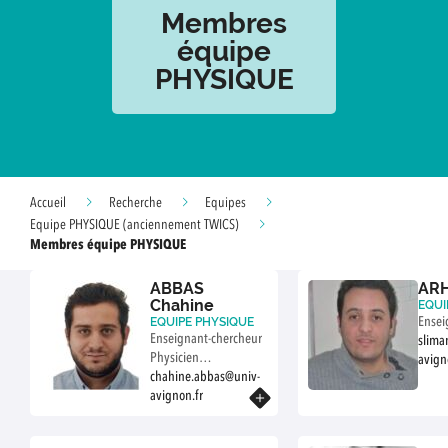
Membres
équipe
PHYSIQUE
Accueil
Recherche
Equipes
Equipe PHYSIQUE (anciennement TWICS)
Membres équipe PHYSIQUE
ABBAS
ARH
Chahine
EQUI
EQUIPE PHYSIQUE
Ensei
Enseignant-chercheur
slima
Physicien
avign
expérimentateur,
chahine.abbas@univ-
spécialisé en
avignon.fr
En savoir plus
instrumentation et en
capteurs, j’ai orienté