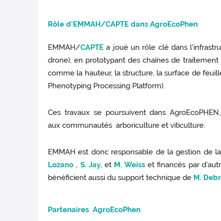
Rôle d'EMMA
H/CAPTE dans AgroEcoPhen
EMMAH/
CAPTE
a joué un rôle clé dans l'infra
drone), en prototypant des chaînes de traitement p
comme la hauteur, la structure, la surface de feui
Phenotyping Processing Platform).
Ces travaux se poursuivent dans AgroEcoPHEN, p
aux communautés arboriculture et viticulture.
EMMAH est donc responsable de la gestion de la
Lozano
,
S. Jay
, et
M. Weiss
et financés par d'a
bénéficient aussi du support technique de
M. Deb
Parte
naires AgroEcoPhen