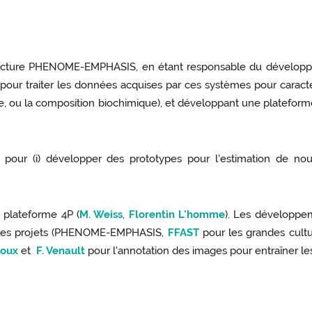
structure PHENOME-EMPHASIS, en étant responsable du dévelo
our traiter les données acquises par ces systèmes pour caractéri
lle, ou la composition biochimique), et développant une platefo
our (i) développer des prototypes pour l'estimation de nouve
 plateforme 4P (
M. Weiss
,
Florentin L'homme
). Les développe
utres projets (PHENOME-EMPHASIS,
FFAST
pour les grandes cult
roux
et
F. Venault
pour l'annotation des images pour entraîner le