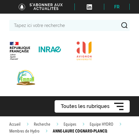
S'ABONNER AUX
FR
ACTUALITÉS
Tapez
ici
votre
recherche
Toutes les rubriques
Accueil
Recherche
Equipes
Equipe HYDRO
ANNE-LAURE COGNARD-PLANCQ
Membres de Hydro