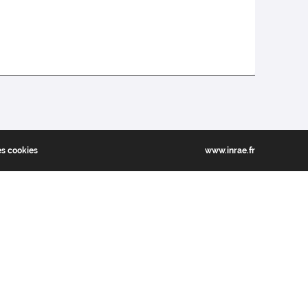
es cookies
www.inrae.fr