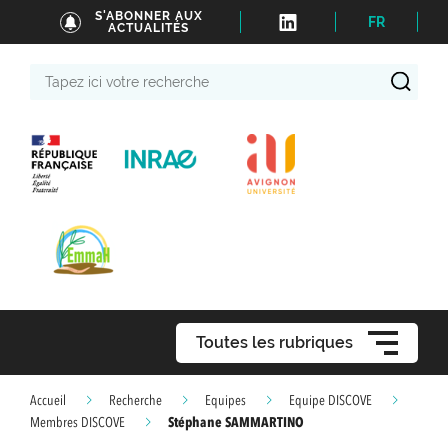
S'ABONNER AUX
FR
ACTUALITÉS
Tapez
ici
votre
recherche
Toutes les rubriques
Accueil
Recherche
Equipes
Equipe DISCOVE
Stéphane SAMMARTINO
Membres DISCOVE