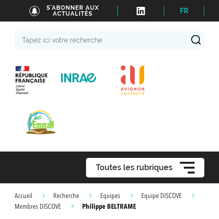
S'ABONNER AUX
FR
ACTUALITÉS
Tapez
ici
votre
recherche
Toutes les rubriques
Accueil
Recherche
Equipes
Equipe DISCOVE
Philippe BELTRAME
Membres DISCOVE