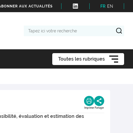
FR
EN
'ABONNER AUX ACTUALITÉS
Tapez
ici
votre
recherche
Toutes les rubriques
Imprimer
Partager
sibilité, évaluation et estimation des